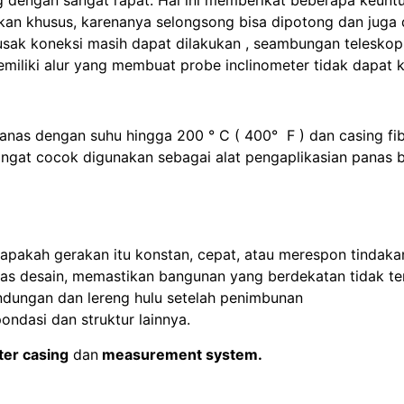
an khusus, karenanya selongsong bisa dipotong dan juga 
a rusak koneksi masih dapat dilakukan , seambungan teles
miliki alur yang membuat probe inclinometer tidak dapat k
panas dengan suhu hingga 200 ° C ( 400° F ) dan casing fi
sangat cocok digunakan sebagai alat pengaplikasian panas 
pakah gerakan itu konstan, cepat, atau merespon tindaka
as desain, memastikan bangunan yang berdekatan tidak ter
ndungan dan lereng hulu setelah penimbunan
ndasi dan struktur lainnya.
ter casing
dan
measurement system.