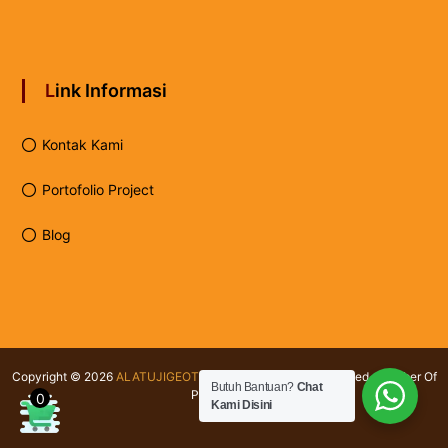
Link Informasi
Kontak Kami
Portofolio Project
Blog
Copyright © 2026
ALATUJIGEOTEKNIK.COM
All rights reserved. Member Of
Butuh Bantuan?
Chat
PT Testindo
0
Kami Disini