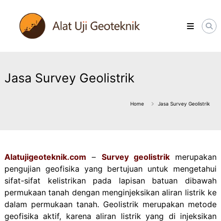
Skip
ALATUJIGEOTEKNIK.COM
to
DISTRIBUTOR
content
INSTRUMENT
&
JASA
MONITORING
GEOTEKNIK
Jasa Survey Geolistrik
Home
Jasa Survey Geolistrik
Alatujigeoteknik.com
–
Survey geolistrik
merupakan
pengujian geofisika yang bertujuan untuk mengetahui
sifat-sifat kelistrikan pada lapisan batuan dibawah
permukaan tanah dengan menginjeksikan aliran listrik ke
dalam permukaan tanah. Geolistrik merupakan metode
geofisika aktif, karena aliran listrik yang di injeksikan