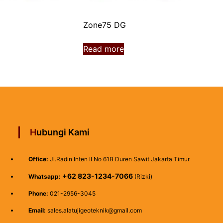
Zone75 DG
Read more
Hubungi Kami
Office:
Jl.Radin Inten II No 61B Duren Sawit Jakarta Timur
+62 823-1234-7066
Whatsapp:
(Rizki)
Phone:
021-2956-3045
Email:
sales.alatujigeoteknik@gmail.com