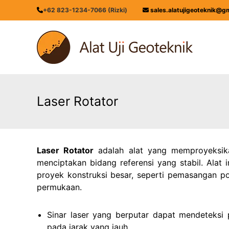
Skip
+62 823-1234-7066 (Rizki)
sales.alatujigeoteknik@g
to
content
ALATUJIGEOTEKNIK.COM
DISTRIBUTOR
INSTRUMENT
&
JASA
MONITORING
Laser Rotator
GEOTEKNIK
Laser Rotator
adalah alat yang memproyeksikan
menciptakan bidang referensi yang stabil. Alat 
proyek konstruksi besar, seperti pemasangan po
permukaan.
Sinar laser yang berputar dapat mendeteksi 
pada jarak yang jauh.