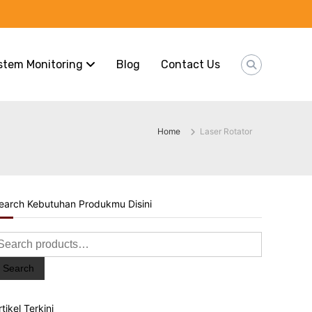
stem Monitoring
Blog
Contact Us
Home
Laser Rotator
earch Kebutuhan Produkmu Disini
earch
or:
Search
rtikel Terkini