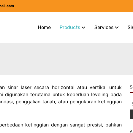
mail.com
Home
Products
Services
Si
 sinar laser secara horizontal atau vertikal untuk
S
ini digunakan terutama untuk keperluan leveling pada
ndasi, penggalian tanah, atau pengukuran ketinggian
S
f
perbedaan ketinggian dengan sangat presisi, bahkan
A