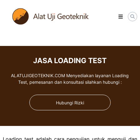
Skip
ALATUJIGEOTEKNIK.COM
to
DISTRIBUTOR
content
INSTRUMENT
&
JASA
MONITORING
GEOTEKNIK
JASA LOADING TEST
ALATUJIGEOTEKNIK.COM Menyediakan layanan Loading
Test, pemesanan dan konsultasi silahkan hubungi :
Hubungi Rizki
Loading test adalah cara pengujian untuk menguji dan