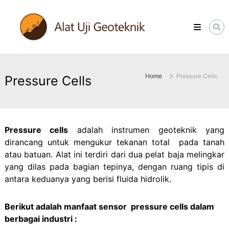
Skip
ALATUJIGEOTEKNIK.COM
to
DISTRIBUTOR
content
INSTRUMENT
&
JASA
MONITORING
GEOTEKNIK
Home
Pressure Cells
Pressure Cells
Pressure cells
adalah instrumen geoteknik yang
dirancang untuk mengukur tekanan total pada tanah
atau batuan
.
Alat ini terdiri dari dua pelat baja melingkar
yang dilas pada bagian tepinya, dengan ruang tipis di
antara keduanya yang berisi fluida hidrolik
.
Berikut adalah manfaat sensor pressure cells dalam
berbagai industri :