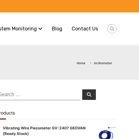
stem Monitoring
Blog
Contact Us
Home
inclinometer
earch
Search
or:
roducts
Vibrating Wire Piezometer GV-2407 GEOVAN
(Ready Stock)