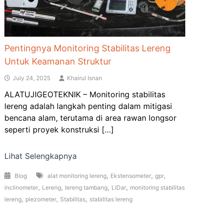
Pentingnya Monitoring Stabilitas Lereng
Untuk Keamanan Struktur
July 24, 2025
Khairul Isnan
ALATUJIGEOTEKNIK – Monitoring stabilitas
lereng adalah langkah penting dalam mitigasi
bencana alam, terutama di area rawan longsor
seperti proyek konstruksi […]
Lihat Selengkapnya
,
,
,
Blog
alat monitoring lereng
Ekstensometer
gpr
,
,
,
,
inclinometer
Lereng
lereng tambang
LiDar
monitoring stabilitas
,
,
,
lereng
piezometer
Stabilitas
stabilitas lereng