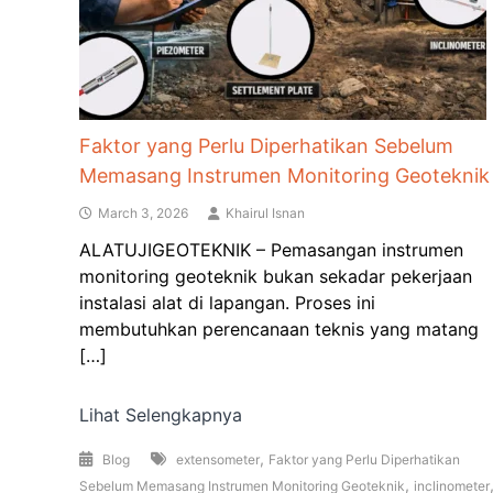
Faktor yang Perlu Diperhatikan Sebelum
Memasang Instrumen Monitoring Geoteknik
March 3, 2026
Khairul Isnan
ALATUJIGEOTEKNIK – Pemasangan instrumen
monitoring geoteknik bukan sekadar pekerjaan
instalasi alat di lapangan. Proses ini
membutuhkan perencanaan teknis yang matang
[…]
Lihat Selengkapnya
,
Blog
extensometer
Faktor yang Perlu Diperhatikan
,
Sebelum Memasang Instrumen Monitoring Geoteknik
inclinometer