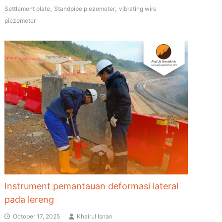
,
,
Settlement plate
Standpipe piezometer
vibrating wire
piezometer
Instrument pemantauan deformasi lateral
pada lereng
October 17, 2025
Khairul Isnan