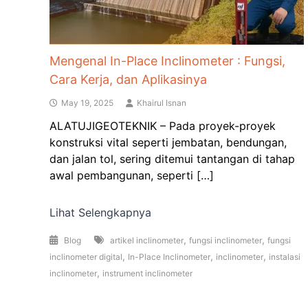
Mengenal In-Place Inclinometer : Fungsi,
Cara Kerja, dan Aplikasinya
May 19, 2025
Khairul Isnan
ALATUJIGEOTEKNIK – Pada proyek-proyek
konstruksi vital seperti jembatan, bendungan,
dan jalan tol, sering ditemui tantangan di tahap
awal pembangunan, seperti […]
Lihat Selengkapnya
,
,
Blog
artikel inclinometer
fungsi inclinometer
fungsi
,
,
,
inclinometer digital
In-Place Inclinometer
inclinometer
instalasi
,
inclinometer
instrument inclinometer