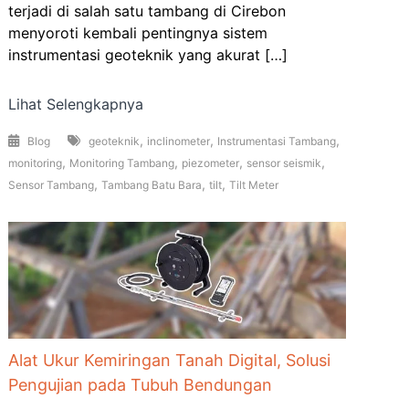
terjadi di salah satu tambang di Cirebon
menyoroti kembali pentingnya sistem
instrumentasi geoteknik yang akurat […]
Lihat Selengkapnya
,
,
,
Blog
geoteknik
inclinometer
Instrumentasi Tambang
,
,
,
,
monitoring
Monitoring Tambang
piezometer
sensor seismik
,
,
,
Sensor Tambang
Tambang Batu Bara
tilt
Tilt Meter
Alat Ukur Kemiringan Tanah Digital, Solusi
Pengujian pada Tubuh Bendungan