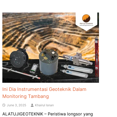
Ini Dia Instrumentasi Geoteknik Dalam
Monitoring Tambang
June 3, 2025
Khairul Isnan
ALATUJIGEOTEKNIK – Peristiwa longsor yang