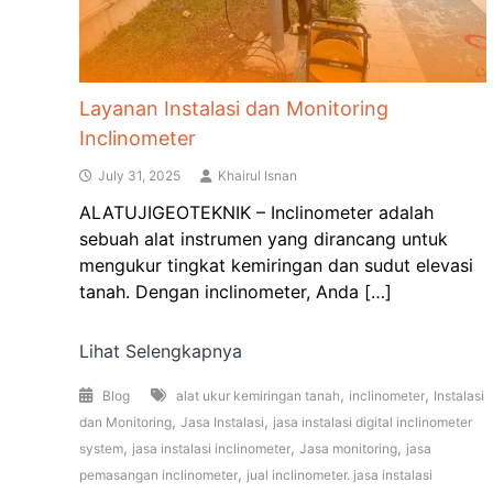
Layanan Instalasi dan Monitoring
Inclinometer
July 31, 2025
Khairul Isnan
ALATUJIGEOTEKNIK – Inclinometer adalah
sebuah alat instrumen yang dirancang untuk
mengukur tingkat kemiringan dan sudut elevasi
tanah. Dengan inclinometer, Anda […]
Lihat Selengkapnya
,
,
Blog
alat ukur kemiringan tanah
inclinometer
Instalasi
,
,
dan Monitoring
Jasa Instalasi
jasa instalasi digital inclinometer
,
,
,
system
jasa instalasi inclinometer
Jasa monitoring
jasa
,
pemasangan inclinometer
jual inclinometer. jasa instalasi