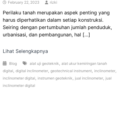
February 22, 2023
rizki
Perilaku tanah merupakan aspek penting yang
harus diperhatikan dalam setiap konstruksi.
Seiring dengan pertumbuhan jumlah penduduk,
urbanisasi, dan pembangunan, hal […]
Lihat Selengkapnya
,
Blog
alat uji geoteknik
alat ukur kemiringan tanah
,
,
,
,
digital
digital inclinometer
geotechnical instrument
inclinometer
,
,
,
inclinometer digital
instrumen geoteknik
jual inclinometer
jual
inclinometer digital