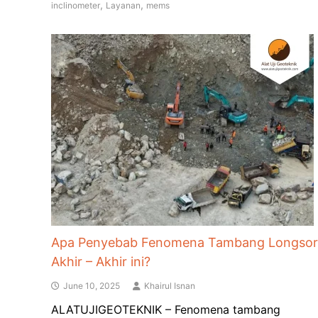
,
,
inclinometer
Layanan
mems
Apa Penyebab Fenomena Tambang Longsor
Akhir – Akhir ini?
June 10, 2025
Khairul Isnan
ALATUJIGEOTEKNIK – Fenomena tambang