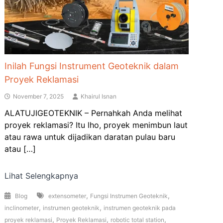
Inilah Fungsi Instrument Geoteknik dalam
Proyek Reklamasi
November 7, 2025
Khairul Isnan
ALATUJIGEOTEKNIK – Pernahkah Anda melihat
proyek reklamasi? Itu lho, proyek menimbun laut
atau rawa untuk dijadikan daratan pulau baru
atau […]
Lihat Selengkapnya
,
,
Blog
extensometer
Fungsi Instrumen Geoteknik
,
,
inclinometer
instrumen geoteknik
instrumen geoteknik pada
,
,
,
,
proyek reklamasi
Proyek Reklamasi
robotic total station