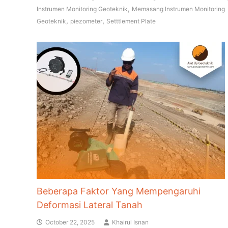
,
Instrumen Monitoring Geoteknik
Memasang Instrumen Monitoring
,
,
Geoteknik
piezometer
Setttlement Plate
Beberapa Faktor Yang Mempengaruhi
Deformasi Lateral Tanah
October 22, 2025
Khairul Isnan