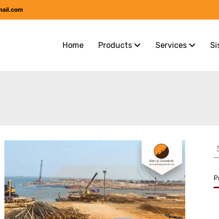
mail.com
Home
Products
Services
Si
S
f
P