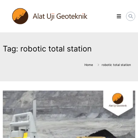
Skip
ALATUJIGEOTEKNIK.COM
to
DISTRIBUTOR
content
INSTRUMENT
&
JASA
MONITORING
GEOTEKNIK
Tag:
robotic total station
Home
robotic total station