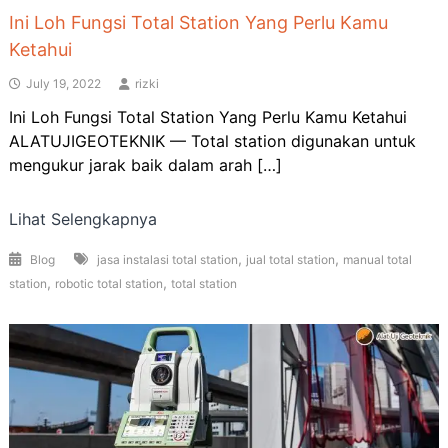
Ini Loh Fungsi Total Station Yang Perlu Kamu
Ketahui
July 19, 2022
rizki
Ini Loh Fungsi Total Station Yang Perlu Kamu Ketahui
ALATUJIGEOTEKNIK — Total station digunakan untuk
mengukur jarak baik dalam arah […]
Lihat Selengkapnya
,
,
Blog
jasa instalasi total station
jual total station
manual total
,
,
station
robotic total station
total station