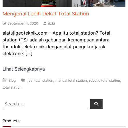
Mengenal Lebih Dekat Total Station
September 4, 2020
rizki
alatujigeoteknik.com – Apa itu total station? Total
station (TS) adalah gabungan kemampuan antara
theodolit elektronik dengan alat pengukur jarak
elektronik […]
Lihat Selengkapnya
,
,
,
Blog
jual total station
manual total station
robotic total station
total station
Search
Search
for:
Products