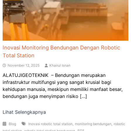
Inovasi Monitoring Bendungan Dengan Robotic
Total Station
November 12, 2025
Khairul Isnan
ALATUJIGEOTEKNIK – Bendungan merupakan
infrastruktur multifungsi yang sangat krusial bagi
kehidupan manusia, meskipun memiliki manfaat besar,
bendungan juga menyimpan risiko […]
Lihat Selengkapnya
,
,
Blog
Inovasi robotic total station
monitoring bendungan
robotic
,
,
total station
robotic total station bendungan
RTS