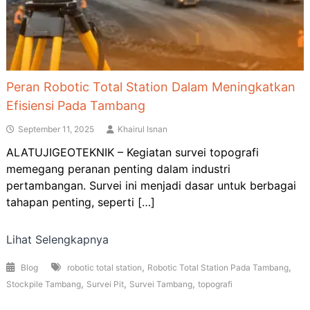
Peran Robotic Total Station Dalam Meningkatkan
Efisiensi Pada Tambang
September 11, 2025
Khairul Isnan
ALATUJIGEOTEKNIK – Kegiatan survei topografi
memegang peranan penting dalam industri
pertambangan. Survei ini menjadi dasar untuk berbagai
tahapan penting, seperti […]
Lihat Selengkapnya
,
,
Blog
robotic total station
Robotic Total Station Pada Tambang
,
,
,
Stockpile Tambang
Survei Pit
Survei Tambang
topografi