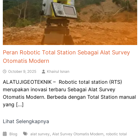
Peran Robotic Total Station Sebagai Alat Survey
Otomatis Modern
October 9, 2025
Khairul Isnan
ALATUJIGEOTEKNIK – Robotic total station (RTS)
merupakan inovasi terbaru Sebagai Alat Survey
Otomatis Modern. Berbeda dengan Total Station manual
yang […]
Lihat Selengkapnya
,
,
Blog
alat survey
Alat Survey Otomatis Modern
robotic total