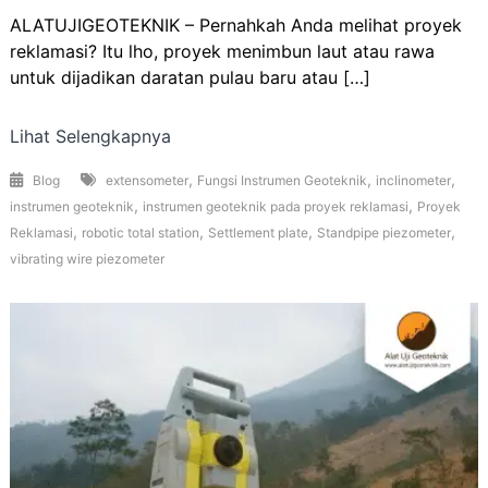
ALATUJIGEOTEKNIK – Pernahkah Anda melihat proyek
reklamasi? Itu lho, proyek menimbun laut atau rawa
untuk dijadikan daratan pulau baru atau […]
Lihat Selengkapnya
,
,
,
Blog
extensometer
Fungsi Instrumen Geoteknik
inclinometer
,
,
instrumen geoteknik
instrumen geoteknik pada proyek reklamasi
Proyek
,
,
,
,
Reklamasi
robotic total station
Settlement plate
Standpipe piezometer
vibrating wire piezometer