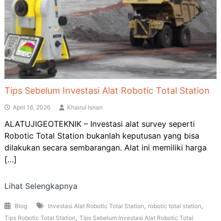
Tips Sebelum Investasi Alat Robotic Total Station
April 16, 2026
Khairul Isnan
ALATUJIGEOTEKNIK – Investasi alat survey seperti
Robotic Total Station bukanlah keputusan yang bisa
dilakukan secara sembarangan. Alat ini memiliki harga
[…]
Lihat Selengkapnya
,
,
Blog
Investasi Alat Robotic Total Station
robotic total station
,
Tips Robotic Total Station
Tips Sebelum Investasi Alat Robotic Total