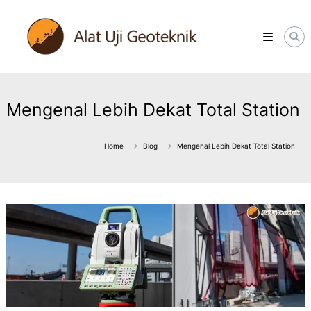
Skip
ALATUJIGEOTEKNIK.COM
to
DISTRIBUTOR
content
INSTRUMENT
&
JASA
MONITORING
GEOTEKNIK
Mengenal Lebih Dekat Total Station
Home
Blog
Mengenal Lebih Dekat Total Station