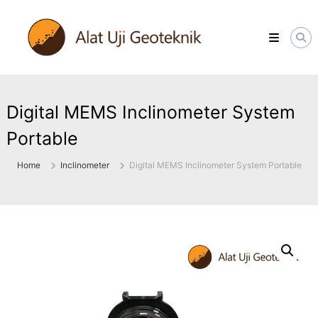
Skip
ALATUJIGEOTEKNIK.COM
to
DISTRIBUTOR
content
INSTRUMENT
&
JASA
MONITORING
GEOTEKNIK
Digital MEMS Inclinometer System
Portable
Home
Inclinometer
Digital MEMS Inclinometer System Portable