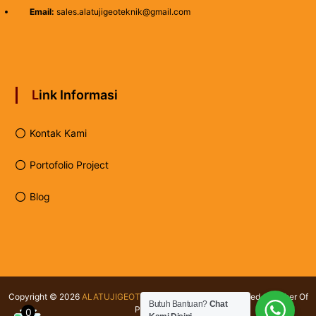
Email:
sales.alatujigeoteknik@gmail.com
Link Informasi
Kontak Kami
Portofolio Project
Blog
Copyright © 2026
ALATUJIGEOTEKNIK.COM
All rights reserved. Member Of
Butuh Bantuan?
Chat
PT Testindo
0