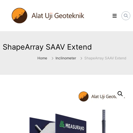
Skip
ALATUJIGEOTEKNIK.COM
to
DISTRIBUTOR
content
INSTRUMENT
&
JASA
MONITORING
GEOTEKNIK
ShapeArray SAAV Extend
Home
Inclinometer
ShapeArray SAAV Extend