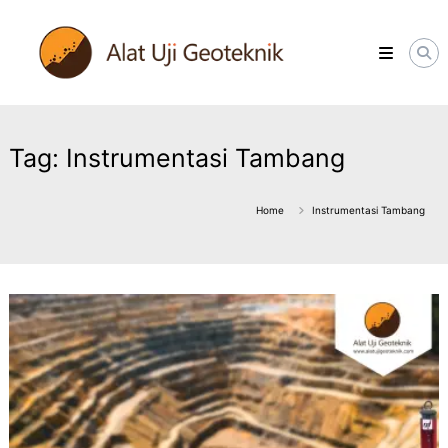
Skip
ALATUJIGEOTEKNIK.COM
to
DISTRIBUTOR
content
INSTRUMENT
&
JASA
MONITORING
GEOTEKNIK
Tag:
Instrumentasi Tambang
Home
Instrumentasi Tambang