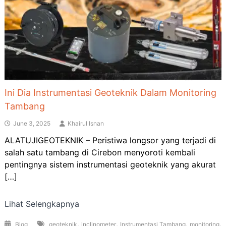
Ini Dia Instrumentasi Geoteknik Dalam Monitoring
Tambang
June 3, 2025
Khairul Isnan
ALATUJIGEOTEKNIK – Peristiwa longsor yang terjadi di
salah satu tambang di Cirebon menyoroti kembali
pentingnya sistem instrumentasi geoteknik yang akurat
[…]
Lihat Selengkapnya
,
,
,
,
Blog
geoteknik
inclinometer
Instrumentasi Tambang
monitoring