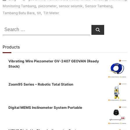
,
,
,
,
Monitoring Tambang
piezometer
sensor seismik
Sensor Tambang
,
,
Tambang Batu Bara
tilt
Tilt Meter
Search
Search
for:
Products
Vibrating Wire Piezometer GV-2407 GEOVAN (Ready
Stock)
Zoom95 Series – Robotic Total Station
Digital MEMS Inclinometer System Portable