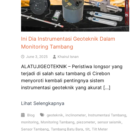
Ini Dia Instrumentasi Geoteknik Dalam
Monitoring Tambang
June 3, 2025
Khairul Isnan
ALATUJIGEOTEKNIK – Peristiwa longsor yang
terjadi di salah satu tambang di Cirebon
menyoroti kembali pentingnya sistem
instrumentasi geoteknik yang akurat […]
Lihat Selengkapnya
,
,
,
Blog
geoteknik
inclinometer
Instrumentasi Tambang
,
,
,
,
monitoring
Monitoring Tambang
piezometer
sensor seismik
,
,
,
Sensor Tambang
Tambang Batu Bara
tilt
Tilt Meter