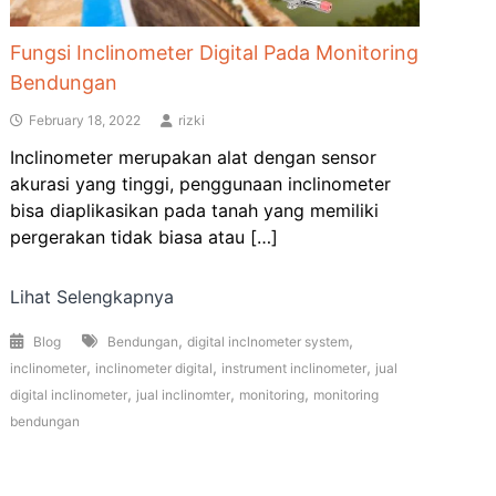
Fungsi Inclinometer Digital Pada Monitoring
Bendungan
February 18, 2022
rizki
Inclinometer merupakan alat dengan sensor
akurasi yang tinggi, penggunaan inclinometer
bisa diaplikasikan pada tanah yang memiliki
pergerakan tidak biasa atau […]
Lihat Selengkapnya
,
,
Blog
Bendungan
digital inclnometer system
,
,
,
inclinometer
inclinometer digital
instrument inclinometer
jual
,
,
,
digital inclinometer
jual inclinomter
monitoring
monitoring
bendungan