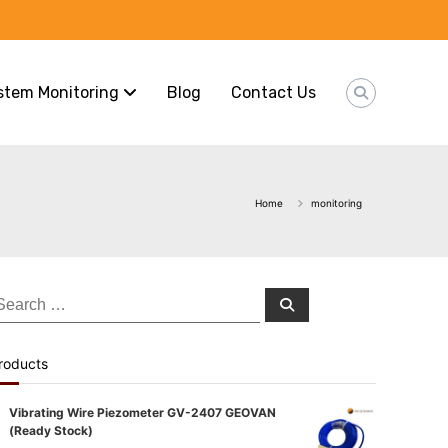
stem Monitoring
Blog
Contact Us
Home
monitoring
earch
Search
or:
roducts
Vibrating Wire Piezometer GV-2407 GEOVAN
(Ready Stock)