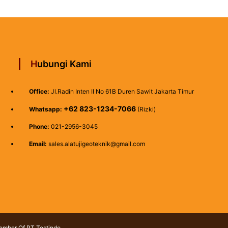
Hubungi Kami
Office:
Jl.Radin Inten II No 61B Duren Sawit Jakarta Timur
+62 823-1234-7066
Whatsapp:
(Rizki)
Phone:
021-2956-3045
Email:
sales.alatujigeoteknik@gmail.com
Member Of PT Testindo