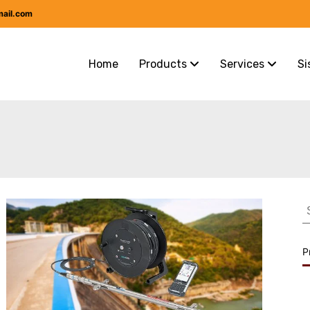
mail.com
Home
Products
Services
Si
S
f
P