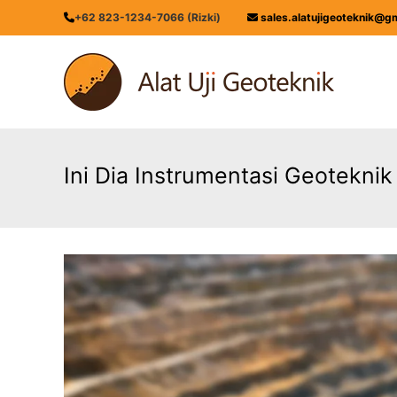
Skip
+62 823-1234-7066 (Rizki)
sales.alatujigeoteknik@g
to
content
ALATUJIGEOTEKNIK.COM
DISTRIBUTOR
INSTRUMENT
&
JASA
MONITORING
Ini Dia Instrumentasi Geotekn
GEOTEKNIK