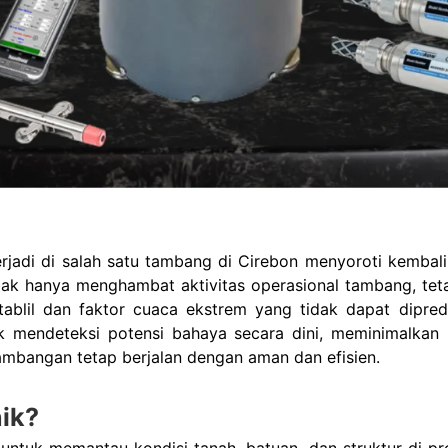
erjadi di salah satu tambang di Cirebon menyoroti kembal
 tidak hanya menghambat aktivitas operasional tambang, t
tablil dan faktor cuaca ekstrem yang tidak dapat dipred
 mendeteksi potensi bahaya secara dini, meminimalkan ri
tambangan tetap berjalan dengan aman dan efisien.
nik?
untuk memantau kondisi tanah, batuan, dan struktur di pr