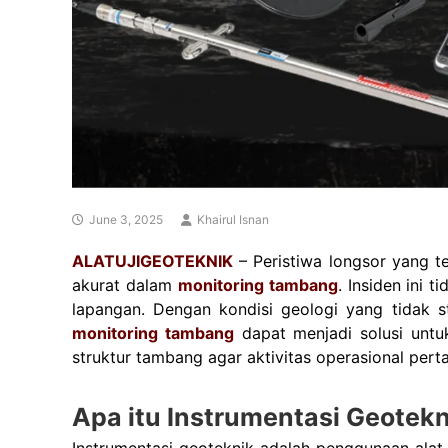
June 3, 2025
Khairul Isnan
ALATUJIGEOTEKNIK
– Peristiwa longsor yang t
akurat dalam
monitoring tambang
. Insiden ini
lapangan. Dengan kondisi geologi yang tidak s
monitoring tambang
dapat menjadi solusi untuk
struktur tambang agar aktivitas operasional per
Apa itu Instrumentasi Geotek
Instrumentasi geoteknik adalah penggunaan alat 