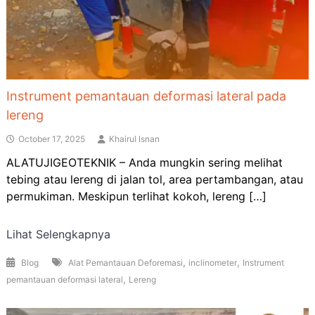
Instrument pemantauan deformasi lateral pada
lereng
October 17, 2025
Khairul Isnan
ALATUJIGEOTEKNIK – Anda mungkin sering melihat
tebing atau lereng di jalan tol, area pertambangan, atau
permukiman. Meskipun terlihat kokoh, lereng […]
Lihat Selengkapnya
,
,
Blog
Alat Pemantauan Deforemasi
inclinometer
Instrument
,
pemantauan deformasi lateral
Lereng