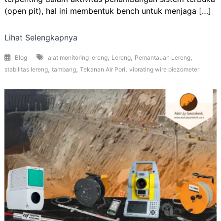
(open pit), hal ini membentuk bench untuk menjaga […]
Lihat Selengkapnya
,
,
,
Blog
alat monitoring lereng
Lereng
Pemantauan Lereng
,
,
,
stabilitas lereng
tambang
Tekanan Air Pori
vibrating wire piezometer