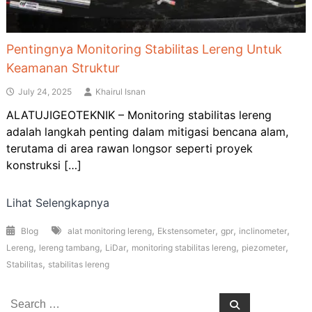
Pentingnya Monitoring Stabilitas Lereng Untuk
Keamanan Struktur
July 24, 2025
Khairul Isnan
ALATUJIGEOTEKNIK – Monitoring stabilitas lereng
adalah langkah penting dalam mitigasi bencana alam,
terutama di area rawan longsor seperti proyek
konstruksi […]
Lihat Selengkapnya
,
,
,
,
Blog
alat monitoring lereng
Ekstensometer
gpr
inclinometer
,
,
,
,
,
Lereng
lereng tambang
LiDar
monitoring stabilitas lereng
piezometer
,
Stabilitas
stabilitas lereng
Search
Search