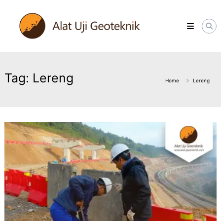
Skip
ALATUJIGEOTEKNIK.COM
to
DISTRIBUTOR
content
INSTRUMENT
&
JASA
MONITORING
GEOTEKNIK
Tag:
Lereng
Home
Lereng