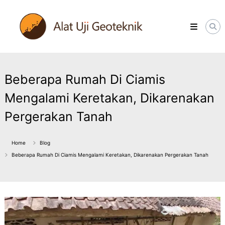
Skip
ALATUJIGEOTEKNIK.COM
to
DISTRIBUTOR
content
INSTRUMENT
&
JASA
MONITORING
GEOTEKNIK
Beberapa Rumah Di Ciamis
Mengalami Keretakan, Dikarenakan
Pergerakan Tanah
Home
Blog
Beberapa Rumah Di Ciamis Mengalami Keretakan, Dikarenakan Pergerakan Tanah