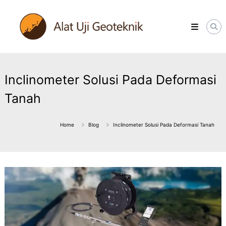
Skip
ALATUJIGEOTEKNIK.COM
to
DISTRIBUTOR
content
INSTRUMENT
&
JASA
MONITORING
GEOTEKNIK
Inclinometer Solusi Pada Deformasi
Tanah
Home
Blog
Inclinometer Solusi Pada Deformasi Tanah