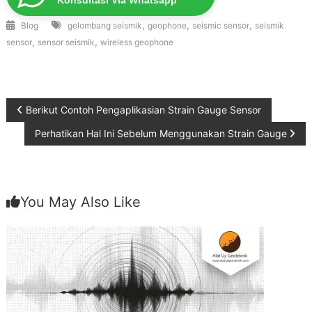
Konsultasi Via Whatsapp
,
,
,
Blog
gelombang seismik
geophone
seismic sensor
seismik
,
,
sensor
sensor seismik
wireless geophone
Post
Berikut Contoh Pengaplikasian Strain Gauge Sensor
Perhatikan Hal Ini Sebelum Menggunakan Strain Gauge
navigation
You May Also Like