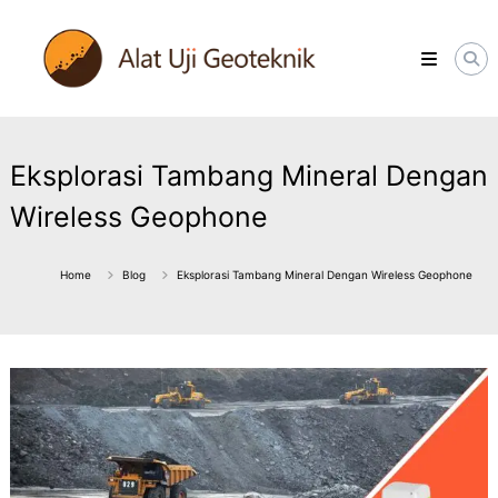
Skip
ALATUJIGEOTEKNIK.COM
to
DISTRIBUTOR
content
INSTRUMENT
&
JASA
MONITORING
GEOTEKNIK
Eksplorasi Tambang Mineral Dengan
Wireless Geophone
Home
Blog
Eksplorasi Tambang Mineral Dengan Wireless Geophone