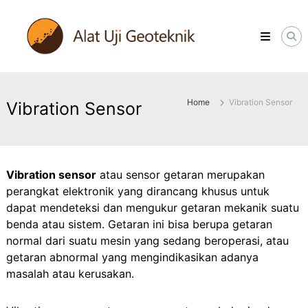
Skip
ALATUJIGEOTEKNIK.COM
to
DISTRIBUTOR
content
INSTRUMENT
&
JASA
MONITORING
GEOTEKNIK
Home
Vibration Sensor
Vibration Sensor
Vibration sensor
atau sensor getaran merupakan
perangkat elektronik yang dirancang khusus untuk
dapat mendeteksi dan mengukur getaran mekanik suatu
benda atau sistem. Getaran ini bisa berupa getaran
normal dari suatu mesin yang sedang beroperasi, atau
getaran abnormal yang mengindikasikan adanya
masalah atau kerusakan.