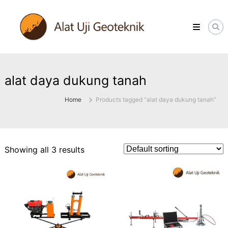
Skip
ALATUJIGEOTEKNIK.COM
to
DISTRIBUTOR
content
INSTRUMENT
&
JASA
MONITORING
GEOTEKNIK
alat daya dukung tanah
Home
Products tagged “alat daya dukung tanah”
Showing all 3 results