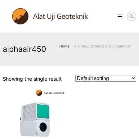
Skip
ALATUJIGEOTEKNIK.COM
to
DISTRIBUTOR
content
INSTRUMENT
&
JASA
MONITORING
GEOTEKNIK
Home
Products tagged “alphaair450”
alphaair450
Showing the single result