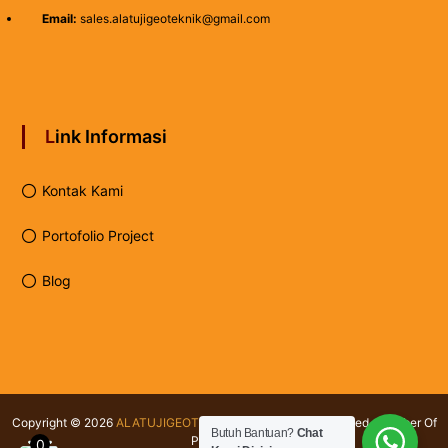
Email:
sales.alatujigeoteknik@gmail.com
Link Informasi
Kontak Kami
Portofolio Project
Blog
Copyright © 2026
ALATUJIGEOTEKNIK.COM
All rights reserved. Member Of
Butuh Bantuan?
Chat
PT Testindo
0