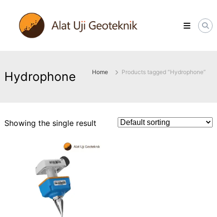
Skip
ALATUJIGEOTEKNIK.COM
to
DISTRIBUTOR
content
INSTRUMENT
&
JASA
MONITORING
GEOTEKNIK
Home
Products tagged “Hydrophone”
Hydrophone
Showing the single result