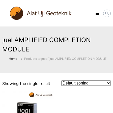
Skip
ALATUJIGEOTEKNIK.COM
to
DISTRIBUTOR
content
INSTRUMENT
&
JASA
MONITORING
GEOTEKNIK
jual AMPLIFIED COMPLETION
MODULE
Home
Products tagged “jual AMPLIFIED COMPLETION MODULE”
Showing the single result