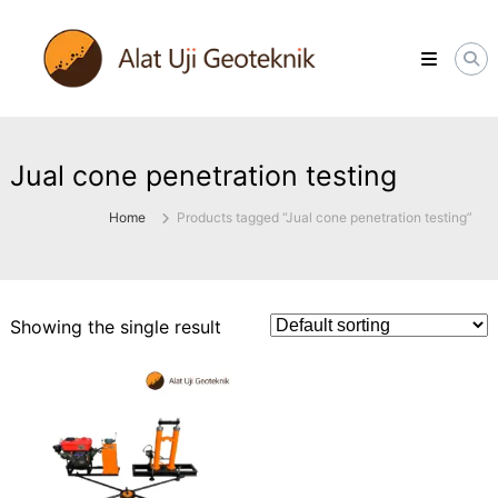
Skip
ALATUJIGEOTEKNIK.COM
to
DISTRIBUTOR
content
INSTRUMENT
&
JASA
MONITORING
GEOTEKNIK
Jual cone penetration testing
Home
Products tagged “Jual cone penetration testing”
Showing the single result