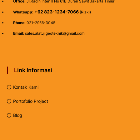
Office:
Jl.Radin Inten II No 61B Duren Sawit Jakarta Timur
+62 823-1234-7066
Whatsapp:
(Rizki)
Phone:
021-2956-3045
Email:
sales.alatujigeoteknik@gmail.com
Link Informasi
Kontak Kami
Portofolio Project
Blog