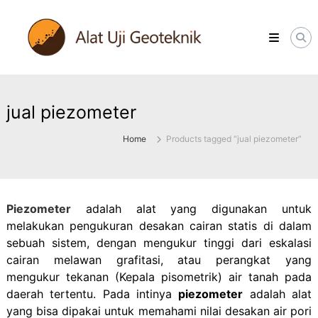
Skip
ALATUJIGEOTEKNIK.COM
to
DISTRIBUTOR
content
INSTRUMENT
&
JASA
MONITORING
GEOTEKNIK
jual piezometer
Home
Products tagged “jual piezometer”
Piezometer
adalah alat yang digunakan untuk
melakukan pengukuran desakan cairan statis di dalam
sebuah sistem, dengan mengukur tinggi dari eskalasi
cairan melawan grafitasi, atau perangkat yang
mengukur tekanan (Kepala pisometrik) air tanah pada
daerah tertentu. Pada intinya
piezometer
adalah alat
yang bisa dipakai untuk memahami nilai desakan air pori