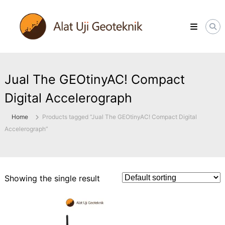
Skip
ALATUJIGEOTEKNIK.COM
to
DISTRIBUTOR
content
INSTRUMENT
&
JASA
MONITORING
GEOTEKNIK
Jual The GEOtinyAC! Compact
Digital Accelerograph
Home
Products tagged “Jual The GEOtinyAC! Compact Digital
Accelerograph”
Showing the single result