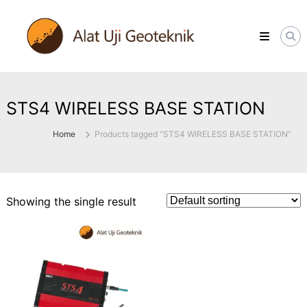
Skip
ALATUJIGEOTEKNIK.COM
to
DISTRIBUTOR
content
INSTRUMENT
&
JASA
MONITORING
GEOTEKNIK
STS4 WIRELESS BASE STATION
Home
Products tagged “STS4 WIRELESS BASE STATION”
Showing the single result