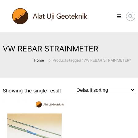
Skip
ALATUJIGEOTEKNIK.COM
to
DISTRIBUTOR
content
INSTRUMENT
&
JASA
MONITORING
GEOTEKNIK
VW REBAR STRAINMETER
Home
Products tagged “VW REBAR STRAINMETER”
Showing the single result