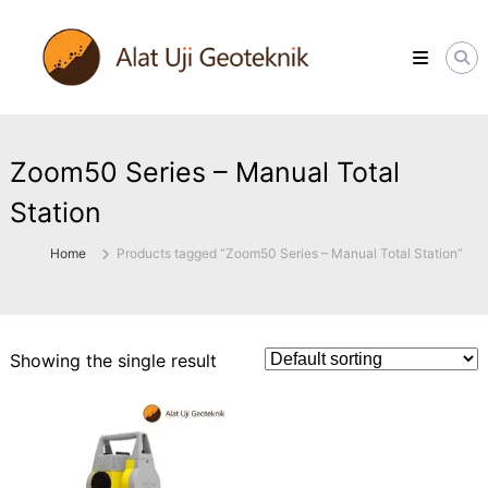
Skip
ALATUJIGEOTEKNIK.COM
to
DISTRIBUTOR
content
INSTRUMENT
&
JASA
MONITORING
GEOTEKNIK
Zoom50 Series – Manual Total
Station
Home
Products tagged “Zoom50 Series – Manual Total Station”
Showing the single result