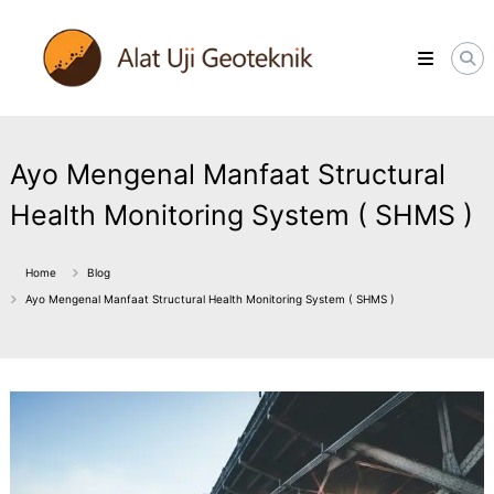
Skip
ALATUJIGEOTEKNIK.COM
to
DISTRIBUTOR
content
INSTRUMENT
&
JASA
MONITORING
GEOTEKNIK
Ayo Mengenal Manfaat Structural
Health Monitoring System ( SHMS )
Home
Blog
Ayo Mengenal Manfaat Structural Health Monitoring System ( SHMS )