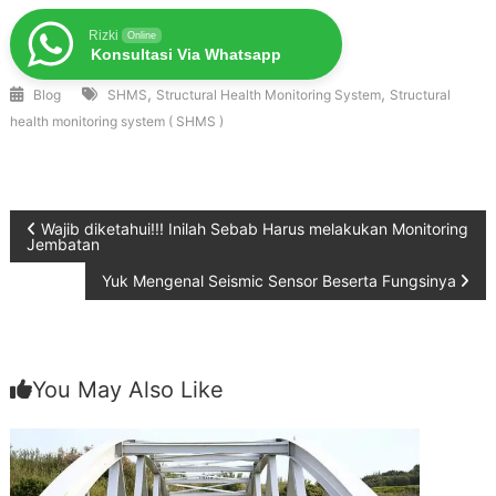
Rizki
Online
Konsultasi Via Whatsapp
,
,
Blog
SHMS
Structural Health Monitoring System
Structural
health monitoring system ( SHMS )
Post
Wajib diketahui!!! Inilah Sebab Harus melakukan Monitoring
Jembatan
navigation
Yuk Mengenal Seismic Sensor Beserta Fungsinya
You May Also Like