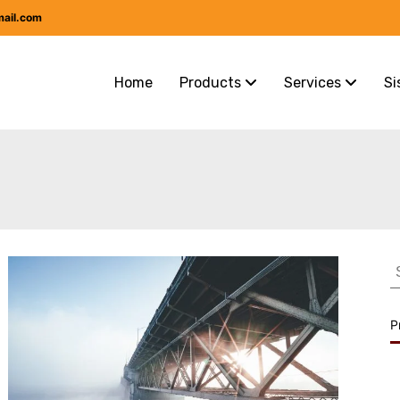
mail.com
Home
Products
Services
Si
S
f
P