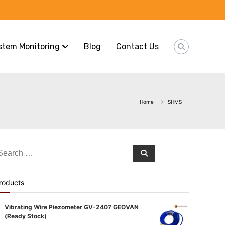
stem Monitoring
Blog
Contact Us
Home
SHMS
earch
Search
or:
roducts
Vibrating Wire Piezometer GV-2407 GEOVAN
(Ready Stock)