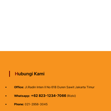
Hubungi Kami
Office:
Jl.Radin Inten II No 61B Duren Sawit Jakarta Timur
+62 823-1234-7066
Whatsapp:
(Rizki)
Phone:
021-2956-3045