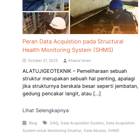
Peran Data Acquistion pada Structural
Health Monitoring System (SHMS)
October 27, 2025
Khairul Isnan
ALATUJIGEOTEKNIK – Pemeliharaan sebuah
struktur merupakan sebuah hal penting, apalagi
jika strukturnya berskala besar seperti jembatan,
gedung pencakar langit, atau […]
Lihat Selengkapnya
,
,
Blog
DAQ
Data Acquisition System
Data Acquisition
,
,
System untuk Monitoring Struktur
Data Akusisi
SHMS