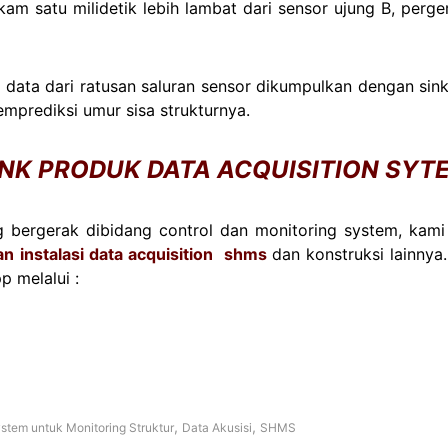
ekam satu milidetik lebih lambat dari sensor ujung B, perge
a dari ratusan saluran sensor dikumpulkan dengan sinkron
mprediksi umur sisa strukturnya.
INK PRODUK DATA ACQUISITION SYT
 bergerak dibidang control dan monitoring system, kami
an instalasi data acquisition shms
dan konstruksi lainnya.
p melalui :
,
,
ystem untuk Monitoring Struktur
Data Akusisi
SHMS