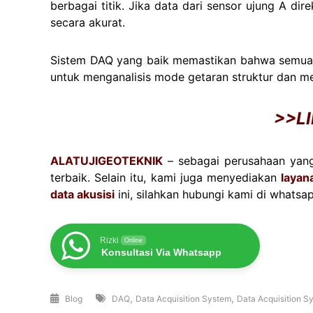
berbagai titik. Jika data dari sensor ujung A dir
secara akurat.
Sistem DAQ yang baik memastikan bahwa semua dat
untuk menganalisis mode getaran struktur dan me
>>
L
ALATUJIGEOTEKNIK
– sebagai perusahaan yang
terbaik. Selain itu, kami juga menyediakan
layan
data akusisi
ini, silahkan hubungi kami di whatsap
Rizki
Online
Konsultasi Via Whatsapp
,
,
Blog
DAQ
Data Acquisition System
Data Acquisition S