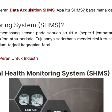
peran
Data Acquisition SHMS
.
Apa itu SHMS? bagaimana car
toring System (SHMS)?
masang sensor pada sebuah struktur (seperti jembatan
-time
atau berkala. Tujuannya sederhana mendeteksi kerus
um terjadi kegagalan fatal.
Peran Untuk Industri
al Health Monitoring System (SHMS)