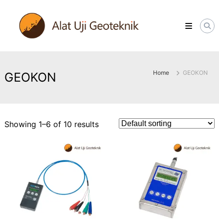
Skip
ALATUJIGEOTEKNIK.COM
to
DISTRIBUTOR
content
INSTRUMENT
&
JASA
MONITORING
GEOTEKNIK
Home
GEOKON
GEOKON
Showing 1–6 of 10 results