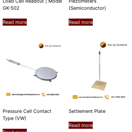
Load Cell Readout | Model
Piezometers
GK-502
(Semiconductor)
Read more
Read more
Pressure Cell Contact
Settlement Plate
Type (VW)
Read more