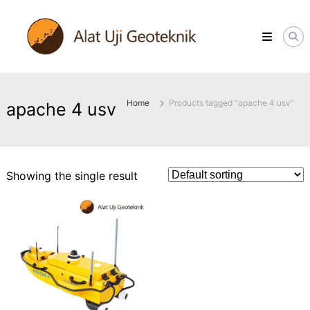
Skip
ALATUJIGEOTEKNIK.COM
to
DISTRIBUTOR
content
INSTRUMENT
&
JASA
MONITORING
GEOTEKNIK
Home
Products tagged “apache 4 usv”
apache 4 usv
Showing the single result