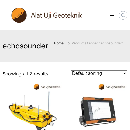
Skip
ALATUJIGEOTEKNIK.COM
to
DISTRIBUTOR
content
INSTRUMENT
&
JASA
MONITORING
GEOTEKNIK
Home
Products tagged “echosounder”
echosounder
Showing all 2 results