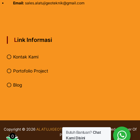
Email:
sales.alatujigeoteknik@gmail.com
Link Informasi
Kontak Kami
Portofolio Project
Blog
Copyright © 2026
ALATUJIGEOTEKNIK.COM
All rights reserved. Member Of
Butuh Bantuan?
Chat
PT Testindo
0
Kami Disini