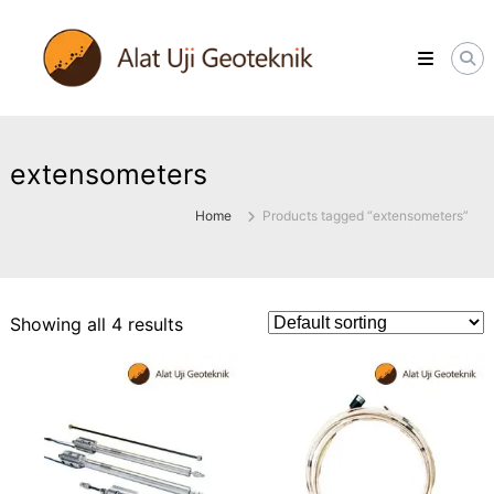
Skip
ALATUJIGEOTEKNIK.COM
to
DISTRIBUTOR
content
INSTRUMENT
&
JASA
MONITORING
GEOTEKNIK
extensometers
Home
Products tagged “extensometers”
Showing all 4 results