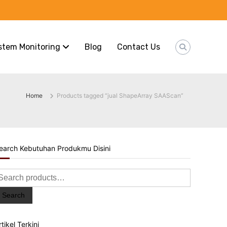
stem Monitoring
Blog
Contact Us
Home
Products tagged “jual ShapeArray SAAScan”
earch Kebutuhan Produkmu Disini
earch
or:
Search
rtikel Terkini