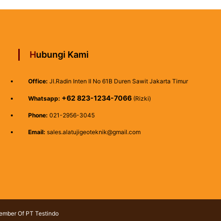
Hubungi Kami
Office:
Jl.Radin Inten II No 61B Duren Sawit Jakarta Timur
+62 823-1234-7066
Whatsapp:
(Rizki)
Phone:
021-2956-3045
Email:
sales.alatujigeoteknik@gmail.com
Member Of PT Testindo