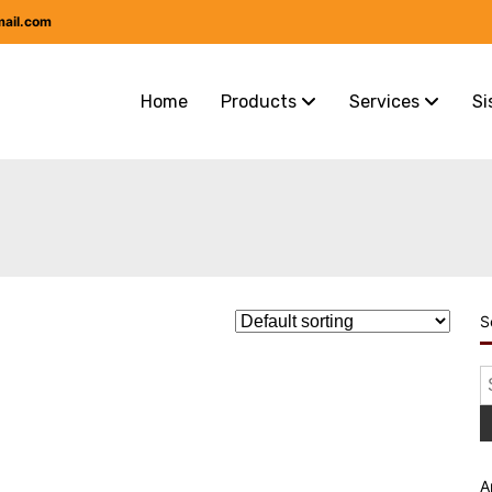
mail.com
Home
Products
Services
Si
S
S
f
A