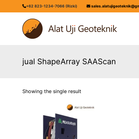
Skip
+62 823-1234-7066 (Rizki)
sales.alatujigeoteknik@g
to
content
ALATUJIGEOTEKNIK.COM
DISTRIBUTOR
INSTRUMENT
&
JASA
MONITORING
jual ShapeArray SAAScan
GEOTEKNIK
Showing the single result