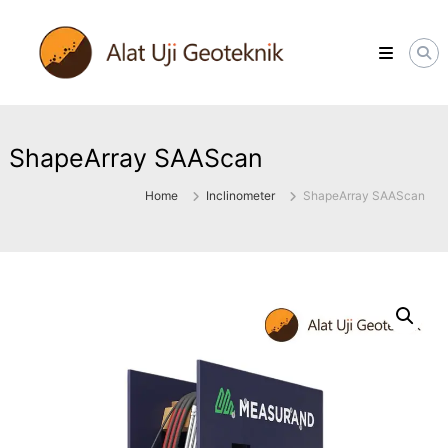
Skip
ALATUJIGEOTEKNIK.COM
to
DISTRIBUTOR
content
INSTRUMENT
&
JASA
MONITORING
GEOTEKNIK
ShapeArray SAAScan
Home
Inclinometer
ShapeArray SAAScan