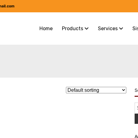
mail.com
Home
Products
Services
Si
S
S
f
A