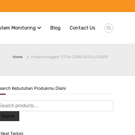
stem Monitoring
Blog
Contact Us
Home
Products tagged “STS4 CORE DATA LOGGER”
earch Kebutuhan Produkmu Disini
earch
or:
Search
rtikel Terkini