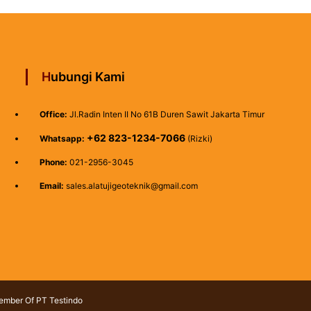
Hubungi Kami
Office:
Jl.Radin Inten II No 61B Duren Sawit Jakarta Timur
+62 823-1234-7066
Whatsapp:
(Rizki)
Phone:
021-2956-3045
Email:
sales.alatujigeoteknik@gmail.com
Member Of PT Testindo