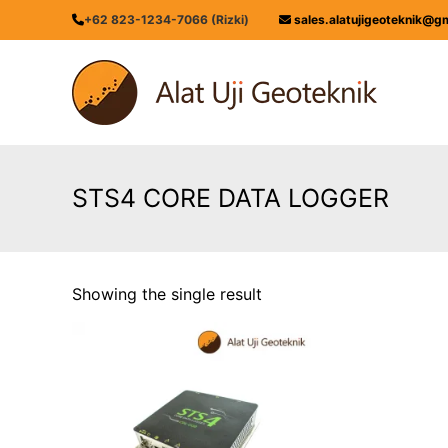
Skip
+62 823-1234-7066 (Rizki)
sales.alatujigeoteknik@g
to
content
ALATUJIGEOTEKNIK.COM
DISTRIBUTOR
INSTRUMENT
&
JASA
MONITORING
STS4 CORE DATA LOGGER
GEOTEKNIK
Showing the single result