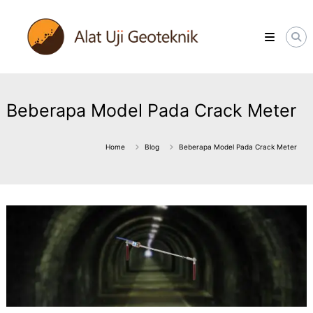
Skip
ALATUJIGEOTEKNIK.COM
to
DISTRIBUTOR
content
INSTRUMENT
&
JASA
MONITORING
GEOTEKNIK
Beberapa Model Pada Crack Meter
Home
Blog
Beberapa Model Pada Crack Meter