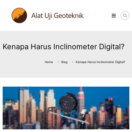
Skip
ALATUJIGEOTEKNIK.COM
to
DISTRIBUTOR
content
INSTRUMENT
&
JASA
MONITORING
GEOTEKNIK
Kenapa Harus Inclinometer Digital?
Home
Blog
Kenapa Harus Inclinometer Digital?