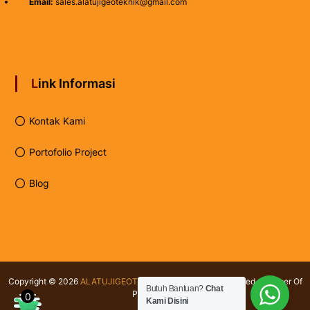
Email:
sales.alatujigeoteknik@gmail.com
Link Informasi
Kontak Kami
Portofolio Project
Blog
Copyright © 2026
ALATUJIGEOTEKNIK.COM
All rights reserved. Member Of
Butuh Bantuan?
Chat
PT Testindo
0
Kami Disini