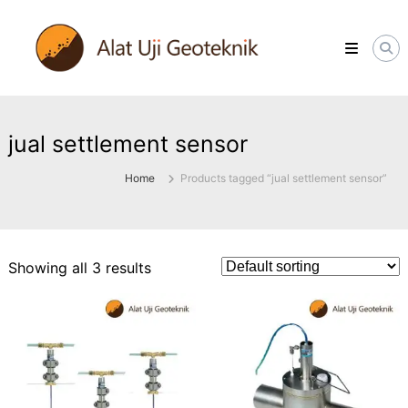
Skip
ALATUJIGEOTEKNIK.COM
to
DISTRIBUTOR
content
INSTRUMENT
&
JASA
MONITORING
GEOTEKNIK
jual settlement sensor
Home
Products tagged “jual settlement sensor”
Showing all 3 results