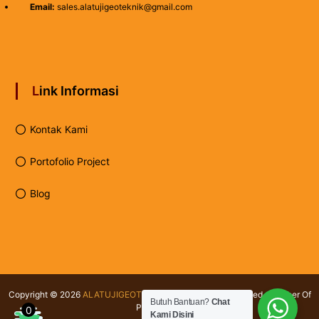
Email:
sales.alatujigeoteknik@gmail.com
Link Informasi
Kontak Kami
Portofolio Project
Blog
Copyright © 2026
ALATUJIGEOTEKNIK.COM
All rights reserved. Member Of
Butuh Bantuan?
Chat
PT Testindo
0
Kami Disini