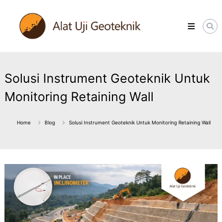
Skip
ALATUJIGEOTEKNIK.COM
to
DISTRIBUTOR
content
INSTRUMENT
&
JASA
MONITORING
GEOTEKNIK
Solusi Instrument Geoteknik Untuk
Monitoring Retaining Wall
Home
Blog
Solusi Instrument Geoteknik Untuk Monitoring Retaining Wall