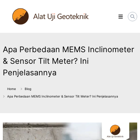
Skip
ALATUJIGEOTEKNIK.COM
to
DISTRIBUTOR
content
INSTRUMENT
&
JASA
MONITORING
GEOTEKNIK
Apa Perbedaan MEMS Inclinometer
& Sensor Tilt Meter? Ini
Penjelasannya
Home
Blog
Apa Perbedaan MEMS Inclinometer & Sensor Tilt Meter? Ini Penjelasannya