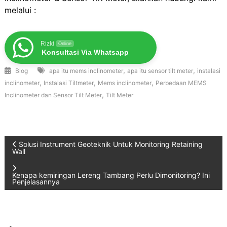
melalui :
Rizki
Online
Konsultasi Via Whatsapp
,
,
Blog
apa itu mems inclinometer
apa itu sensor tilt meter
instalasi
,
,
,
inclinometer
Instalasi Tiltmeter
Mems inclinometer
Perbedaan MEMS
,
Inclinometer dan Sensor Tilt Meter
Tilt Meter
Post
Solusi Instrument Geoteknik Untuk Monitoring Retaining
Wall
navigation
Kenapa kemiringan Lereng Tambang Perlu Dimonitoring? Ini
Penjelasannya