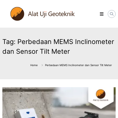
Skip
ALATUJIGEOTEKNIK.COM
to
DISTRIBUTOR
content
INSTRUMENT
&
JASA
MONITORING
GEOTEKNIK
Tag:
Perbedaan MEMS Inclinometer
dan Sensor Tilt Meter
Home
Perbedaan MEMS Inclinometer dan Sensor Tilt Meter