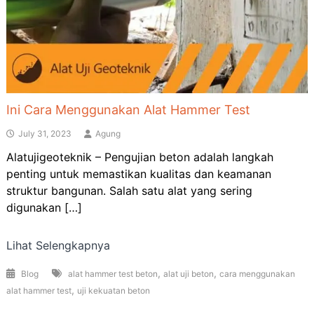
Ini Cara Menggunakan Alat Hammer Test
July 31, 2023
Agung
Alatujigeoteknik – Pengujian beton adalah langkah
penting untuk memastikan kualitas dan keamanan
struktur bangunan. Salah satu alat yang sering
digunakan […]
Lihat Selengkapnya
,
,
Blog
alat hammer test beton
alat uji beton
cara menggunakan
,
alat hammer test
uji kekuatan beton