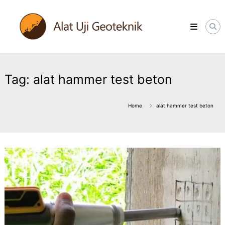
Skip
ALATUJIGEOTEKNIK.COM
to
DISTRIBUTOR
content
INSTRUMENT
&
JASA
MONITORING
GEOTEKNIK
Tag:
alat hammer test beton
Home
alat hammer test beton