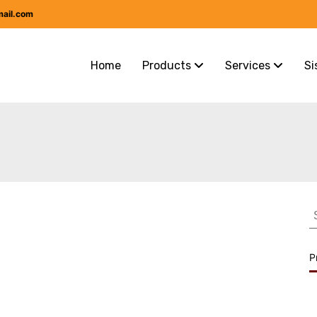
mail.com
Home
Products
Services
Si
S
f
P