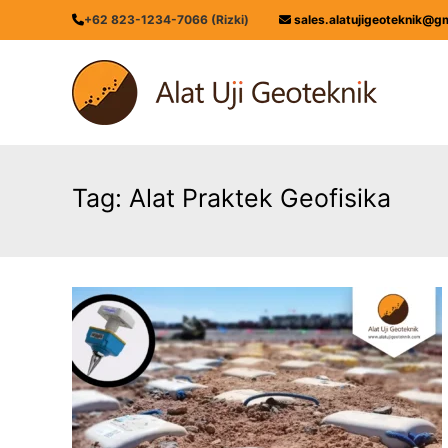
Skip
+62 823-1234-7066 (Rizki)
sales.alatujigeoteknik@g
to
content
ALATUJIGEOTEKNIK.COM
DISTRIBUTOR
INSTRUMENT
&
JASA
MONITORING
Tag:
Alat Praktek Geofisika
GEOTEKNIK