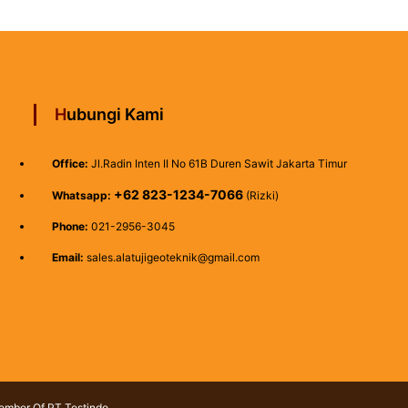
Hubungi Kami
Office:
Jl.Radin Inten II No 61B Duren Sawit Jakarta Timur
+62 823-1234-7066
Whatsapp:
(Rizki)
Phone:
021-2956-3045
Email:
sales.alatujigeoteknik@gmail.com
Member Of PT Testindo