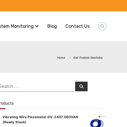
stem Monitoring
Blog
Contact Us
Home
Alat Praktek Geofisika
earch
Search
or:
roducts
Vibrating Wire Piezometer GV-2407 GEOVAN
(Ready Stock)