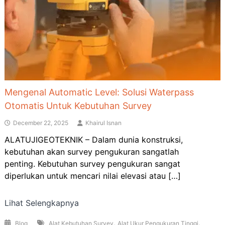
Mengenal Automatic Level: Solusi Waterpass
Otomatis Untuk Kebutuhan Survey
December 22, 2025
Khairul Isnan
ALATUJIGEOTEKNIK – Dalam dunia konstruksi,
kebutuhan akan survey pengukuran sangatlah
penting. Kebutuhan survey pengukuran sangat
diperlukan untuk mencari nilai elevasi atau […]
Lihat Selengkapnya
,
,
Blog
Alat Kebutuhan Survey
Alat Ukur Pengukuran Tinggi