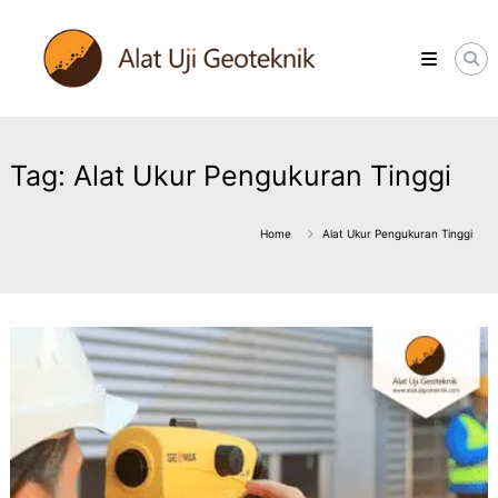
Skip
ALATUJIGEOTEKNIK.COM
to
DISTRIBUTOR
content
INSTRUMENT
&
JASA
MONITORING
GEOTEKNIK
Tag:
Alat Ukur Pengukuran Tinggi
Home
Alat Ukur Pengukuran Tinggi