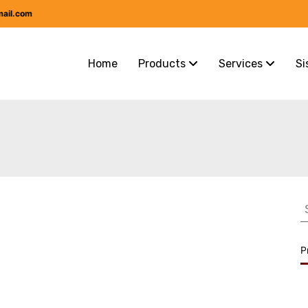
mail.com
Home
Products
Services
Si
S
f
P