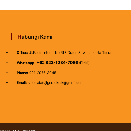
Hubungi Kami
Office:
Jl.Radin Inten II No 61B Duren Sawit Jakarta Timur
+62 823-1234-7066
Whatsapp:
(Rizki)
Phone:
021-2956-3045
Email:
sales.alatujigeoteknik@gmail.com
Member Of PT Testindo