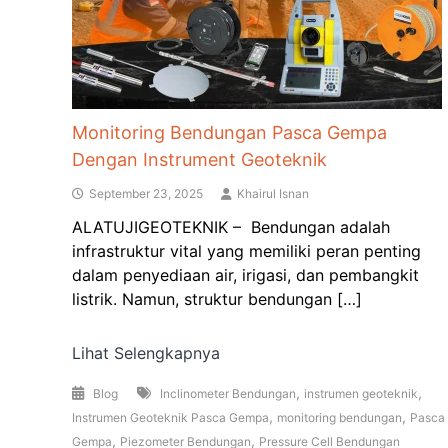
Monitoring Bendungan Pasca Gempa
Dengan Instrument Geoteknik
September 23, 2025
Khairul Isnan
ALATUJIGEOTEKNIK – Bendungan adalah
infrastruktur vital yang memiliki peran penting
dalam penyediaan air, irigasi, dan pembangkit
listrik. Namun, struktur bendungan […]
Lihat Selengkapnya
,
,
Blog
Inclinometer Bendungan
instrumen geoteknik
,
,
Instrumen Geoteknik Pasca Gempa
monitoring bendungan
Pasca
,
,
Gempa
Piezometer Bendungan
Pressure Cell Bendungan