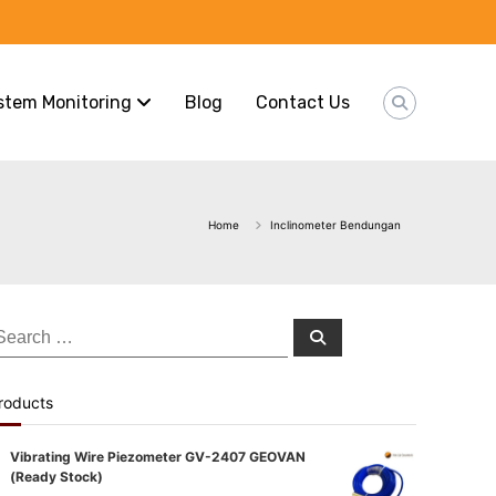
stem Monitoring
Blog
Contact Us
Home
Inclinometer Bendungan
earch
Search
or:
roducts
Vibrating Wire Piezometer GV-2407 GEOVAN
(Ready Stock)