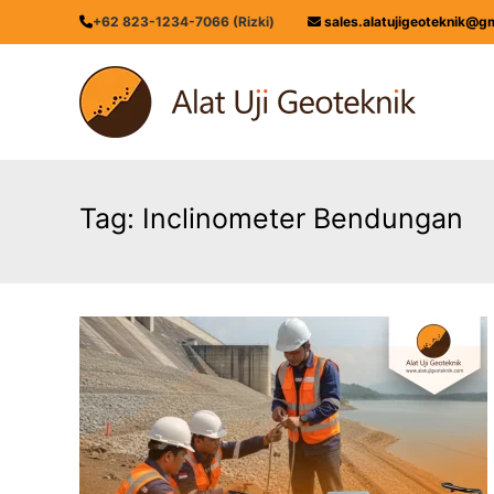
Skip
+62 823-1234-7066 (Rizki)
sales.alatujigeoteknik@g
to
content
ALATUJIGEOTEKNIK.COM
DISTRIBUTOR
INSTRUMENT
&
JASA
MONITORING
Tag:
Inclinometer Bendungan
GEOTEKNIK