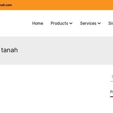
mail.com
Home
Products
Services
Si
 tanah
S
f
P