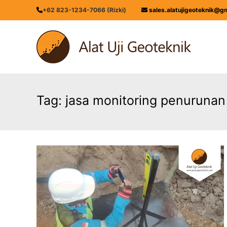
Skip
+62 823-1234-7066 (Rizki)
sales.alatujigeoteknik@g
to
content
ALATUJIGEOTEKNIK.COM
DISTRIBUTOR
INSTRUMENT
&
JASA
MONITORING
Tag:
jasa monitoring penurunan
GEOTEKNIK