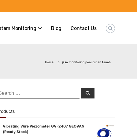
stem Monitoring
Blog
Contact Us
Home
jasa monitoring penurunan tanah
earch
Search
or:
roducts
Vibrating Wire Piezometer GV-2407 GEOVAN
(Ready Stock)