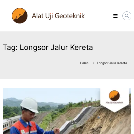
Skip
ALATUJIGEOTEKNIK.COM
to
DISTRIBUTOR
content
INSTRUMENT
&
JASA
MONITORING
GEOTEKNIK
Tag:
Longsor Jalur Kereta
Home
Longsor Jalur Kereta