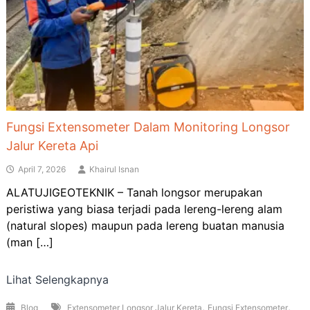
Fungsi Extensometer Dalam Monitoring Longsor
Jalur Kereta Api
April 7, 2026
Khairul Isnan
ALATUJIGEOTEKNIK – Tanah longsor merupakan
peristiwa yang biasa terjadi pada lereng-lereng alam
(natural slopes) maupun pada lereng buatan manusia
(man […]
Lihat Selengkapnya
,
,
Blog
Extensometer Longsor Jalur Kereta
Fungsi Extensometer